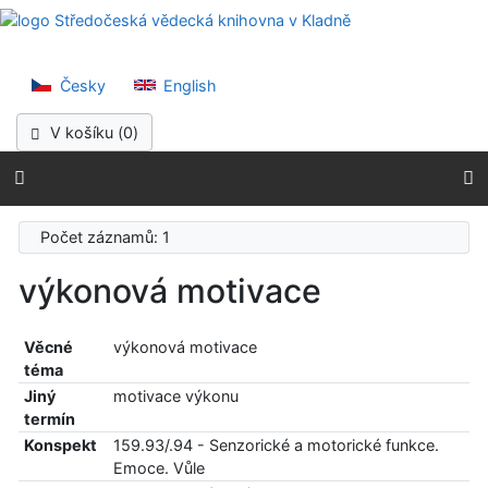
Přejít na obsah
Středočeská vědec
Přejít na menu
Prohlášení o webové přístupnosti
Česky
English
V košíku (
0
)
Počet záznamů: 1
výkonová motivace
Věcné
výkonová motivace
téma
Jiný
motivace výkonu
termín
Konspekt
159.93/.94 - Senzorické a motorické funkce.
Emoce. Vůle