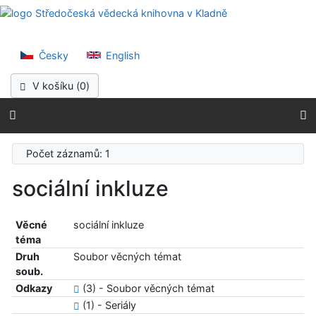
Přejít na obsah
Středočeská vědec
Přejít na menu
Prohlášení o webové přístupnosti
Česky
English
V košíku (
0
)
Počet záznamů: 1
sociální inkluze
Věcné
sociální inkluze
téma
Druh
Soubor věcných témat
soub.
Odkazy
(3) - Soubor věcných témat
(1) - Seriály