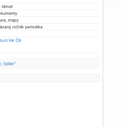
h témat
dokumenty
tura, mapy
ázaný ročník periodika
torit NK ČR
Sdílet