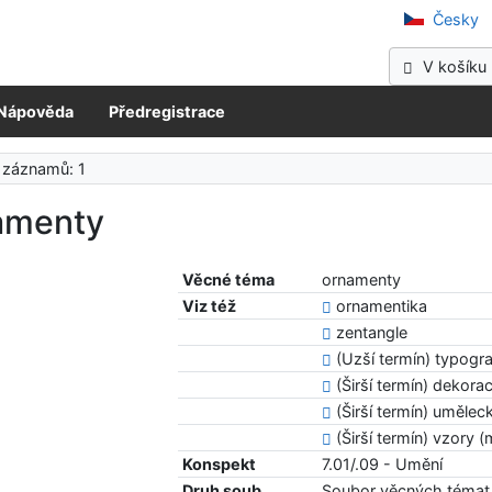
očeská vědecká knihovna v Kladně
Česky
V košíku 
Nápověda
Předregistrace
 záznamů: 1
amenty
Věcné téma
ornamenty
Viz též
ornamentika
zentangle
(Uzší termín) typogr
(Širší termín) dekora
(Širší termín) uměle
(Širší termín) vzory (
Konspekt
7.01/.09 - Umění
Druh soub.
Soubor věcných témat