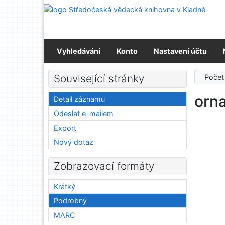
Přejít na obsah
Střed
Přejít na menu
Prohlášení o webové přístupnosti
Vyhledávání
Konto
Nastavení účtu
Související stránky
Počet
orn
Detail záznamu
Odeslat e-mailem
Export
Nový dotaz
Zobrazovací formáty
Krátký
Podrobný
MARC