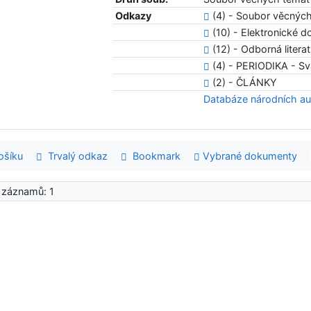
Odkazy
(4) - Soubor věcnýc
(10) - Elektronické 
(12) - Odborná litera
(4) - PERIODIKA - Sv
(2) - ČLÁNKY
Databáze národních au
šíku
Trvalý odkaz
Bookmark
Vybrané dokumenty
 záznamů: 1