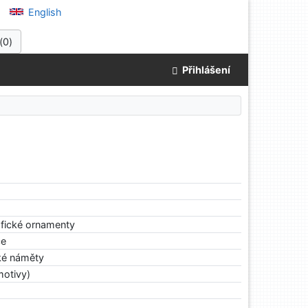
English
(
0
)
Přihlášení
afické ornamenty
ce
cké náměty
motivy)