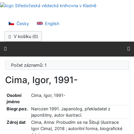
Přejít na obsah
Středočeská vědec
Přejít na menu
Prohlášení o webové přístupnosti
Česky
English
V košíku (
0
)
Počet záznamů: 1
Cima, Igor, 1991-
Osobní
Cima, Igor, 1991-
jméno
Biogr.poz.
Narozen 1991. Japanolog, překladatel z
japonštiny, autor ilustrací.
Zdroj dat
Cima, Anna: Probudím se na Šibuji (ilustrace
Igor Cima), 2018 ; autoritní forma, biografické