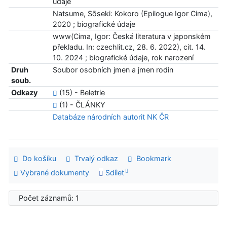
údaje
Natsume, Sōseki: Kokoro (Epilogue Igor Cima),
2020 ; biografické údaje
www(Cima, Igor: Česká literatura v japonském
překladu. In: czechlit.cz, 28. 6. 2022), cit. 14.
10. 2024 ; biografické údaje, rok narození
Druh
Soubor osobních jmen a jmen rodin
soub.
Odkazy
(15) - Beletrie
(1) - ČLÁNKY
Databáze národních autorit NK ČR
Do košíku
Trvalý odkaz
Bookmark
Vybrané dokumenty
Sdílet
Počet záznamů: 1