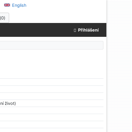
English
(
0
)
Přihlášení
í život)