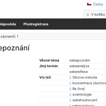
očeská vědecká knihovna v Kladně
Česky
V košíku 
Nápověda
Předregistrace
 záznamů: 1
epoznání
Věcné téma
sebepoznání
Jiný termín
sebeanalýza
sebereflexe
Viz též
Silvova metoda
koncentrace (duchovn
líla (hra)
scientologie
sebehodnocení
sebevýchova