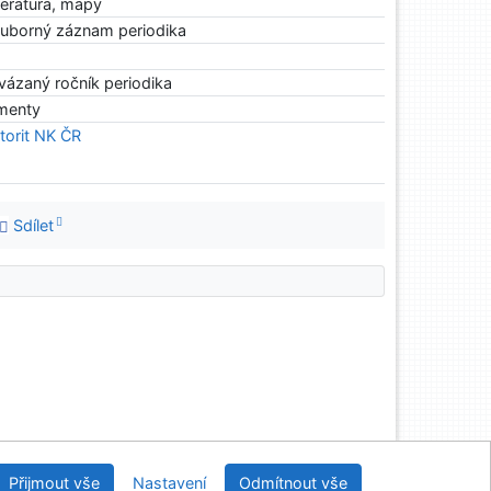
teratura, mapy
ouborný záznam periodika
vázaný ročník periodika
menty
torit NK ČR
Sdílet
Středočeská vědecká knihovna v Kladně
Přijmout vše
Nastavení
Odmítnout vše