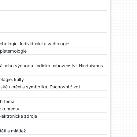
hologie. Individuální psychologie
Epistemologie
álného východu. Indická náboženství. Hinduismus.
logie, kulty
anské umění a symbolika. Duchovní život
ch témat
dokumenty
elektronické zdroje
děti a mládež