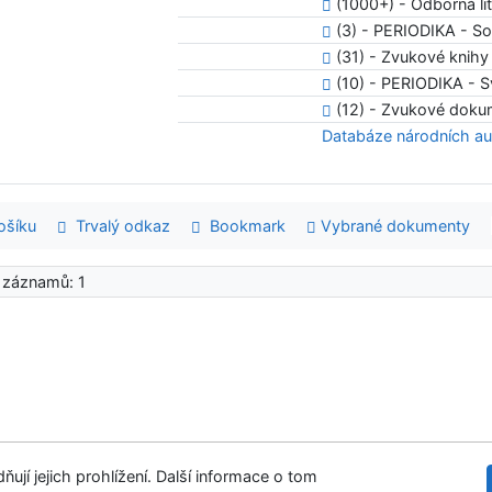
(1000+) - Odborná li
(3) - PERIODIKA - S
(31) - Zvukové knihy
(10) - PERIODIKA - S
(12) - Zvukové doku
Databáze národních au
šíku
Trvalý odkaz
Bookmark
Vybrané dokumenty
 záznamů: 1
ují jejich prohlížení. Další informace o tom
tupnost
Soukromí
Modul OpenSearch