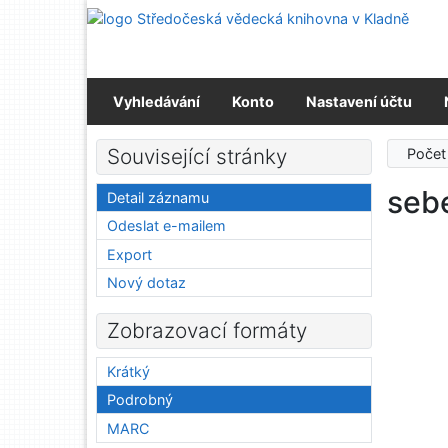
Přejít na obsah
Střed
Přejít na menu
Prohlášení o webové přístupnosti
Vyhledávání
Konto
Nastavení účtu
Související stránky
Počet
seb
Detail záznamu
Odeslat e-mailem
Export
Nový dotaz
Zobrazovací formáty
Krátký
Podrobný
MARC