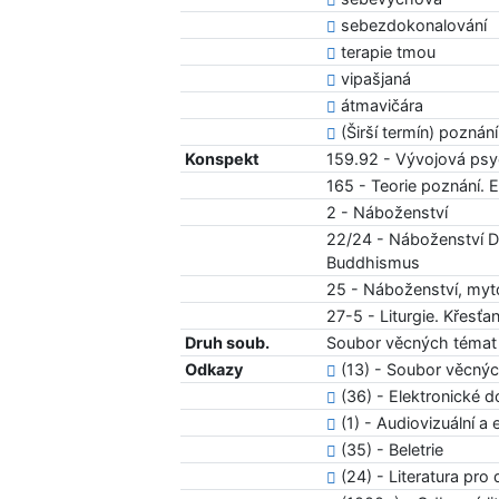
sebezdokonalování
terapie tmou
vipašjaná
átmavičára
(Širší termín) poznání
Konspekt
159.92 - Vývojová psyc
165 - Teorie poznání. 
2 - Náboženství
22/24 - Náboženství D
Buddhismus
25 - Náboženství, myto
27-5 - Liturgie. Křesť
Druh soub.
Soubor věcných témat
Odkazy
(13) - Soubor věcný
(36) - Elektronické 
(1) - Audiovizuální a 
(35) - Beletrie
(24) - Literatura pro 