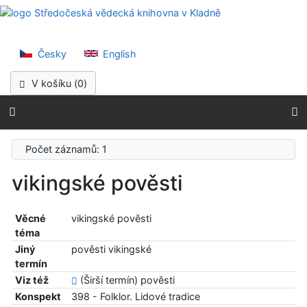
Přejít na obsah
Středočeská vědec
Přejít na menu
Prohlášení o webové přístupnosti
Česky
English
V košíku (
0
)
Počet záznamů: 1
vikingské pověsti
Věcné
vikingské pověsti
téma
Jiný
pověsti vikingské
termín
Viz též
(Širší termín) pověsti
Konspekt
398 - Folklor. Lidové tradice