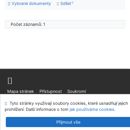
Vybrané dokumenty
Sdílet
Počet záznamů: 1
Mapa stránek
Přístupnost
Soukromí
Modul OpenSearch
Napište nám
Nastavení cookies
Tyto stránky využívají soubory cookies, které usnadňují jejich
prohlížení. Další informace o tom
jak používáme cookies
.
Středočeská vědecká knihovna v Kladně
©1993-2026
IPAC
v.4.8.63a
-
Cosmotron Bohemia, s.r.o.
Přijmout vše