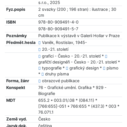
s.r.o., 2025
Fyz.popis
2 svazky (200 ; 196 stran) : ilustrace ; 30
cm
ISBN
978-80-909491-4-0
978-80-909491-5-7
Poznámky
Publikace k výstavě v Galerii Hollar v Praze
Předmět.hesla
Vaněk, Rostislav, 1945-
20.-21. století
grafici - Česko - 20.-21. století *
grafičtí designéři - Česko - 20.-21. století *
typografie *
grafický design *
písmo
*
druhy písma
Forma, žánr
obrazové publikace
Konspekt
76 - Grafické umění. Grafika * 929 -
Biografie
MDT
655.2 * 003.01/.08 * (084.11) *
[766:655]-051 * 766:655 * (437.3) * 003 *
76.071.1
Země vyd.
Česko
Jazyk dok.
čeština