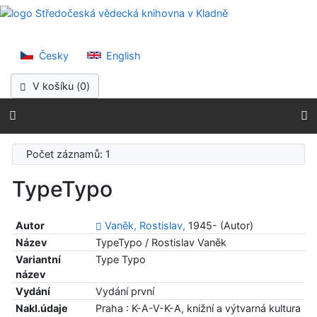
Přejít na obsah
Středočeská vědec
Přejít na menu
Prohlášení o webové přístupnosti
Česky
English
V košíku (
0
)
Počet záznamů: 1
TypeTypo
Autor
Vaněk, Rostislav,
1945- (Autor)
Název
TypeTypo / Rostislav Vaněk
Variantní
Type Typo
název
Vydání
Vydání první
Nakl.údaje
Praha : K-A-V-K-A, knižní a výtvarná kultura