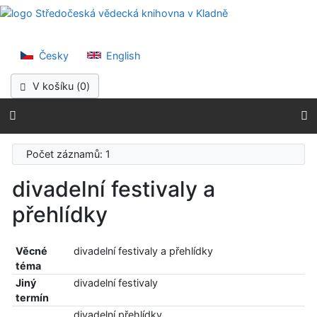
Přejít na obsah
Středočeská vědec
Přejít na menu
Prohlášení o webové přístupnosti
Česky
English
V košíku (
0
)
Počet záznamů: 1
divadelní festivaly a
přehlídky
Věcné
divadelní festivaly a přehlídky
téma
Jiný
divadelní festivaly
termín
divadelní přehlídky