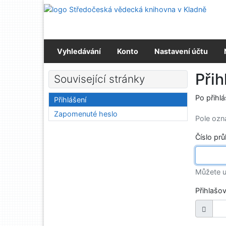
Přejít na obsah
Střed
Přejít na menu
Prohlášení o webové přístupnosti
Vyhledávání
Konto
Nastavení účtu
Přih
Související stránky
Po přihl
Přihlášení
Zapomenuté heslo
Pole oz
Číslo pr
Můžete u
Přihlašo