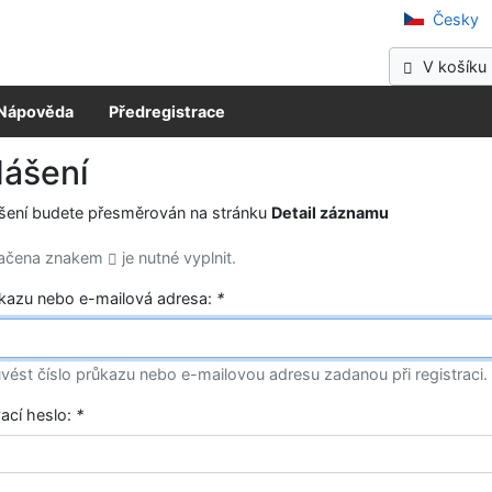
očeská vědecká knihovna v Kladně
Česky
V košíku 
Nápověda
Předregistrace
lášení
ášení budete přesměrován na stránku
Detail záznamu
načena znakem
je nutné vyplnit.
ůkazu nebo e-mailová adresa:
*
vést číslo průkazu nebo e-mailovou adresu zadanou při registraci.
vací heslo:
*