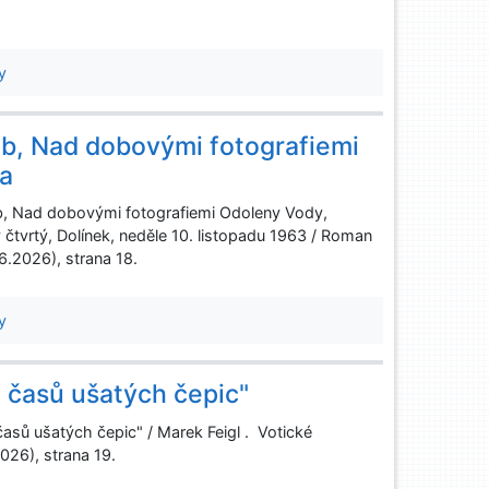
y
eb, Nad dobovými fotografiemi
va
b, Nad dobovými fotografiemi Odoleny Vody,
 čtvrtý, Dolínek, neděle 10. listopadu 1963 / Roman
.6.2026), strana 18.
y
 časů ušatých čepic"
asů ušatých čepic" / Marek Feigl . Votické
.2026), strana 19.