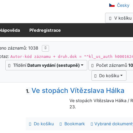
očeská vědecká knihovna v Kladně
Česky
V košíku 
Nápověda
Předregistrace
ledky vyhledávání
zeno záznamů: 1038
otaz:
Autor-kód záznamu + druh.dok = "^kl_us_auth h000162
Třídění
Datum vydání (sestupně)
Počet záznamů
1
Do košíku
Ve stopách Vítězslava Hálka
1.
Ve stopách Vítězslava Hálka / 
23.
Do košíku
Bookmark
Vybrané dokument