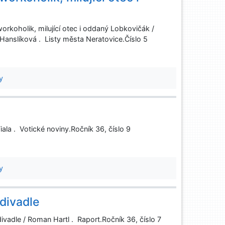
rkoholik, milující otec i oddaný Lobkovičák /
 Hanslíková . Listy města Neratovice.Číslo 5
y
Fiala . Votické noviny.Ročník 36, číslo 9
y
divadle
vadle / Roman Hartl . Raport.Ročník 36, číslo 7