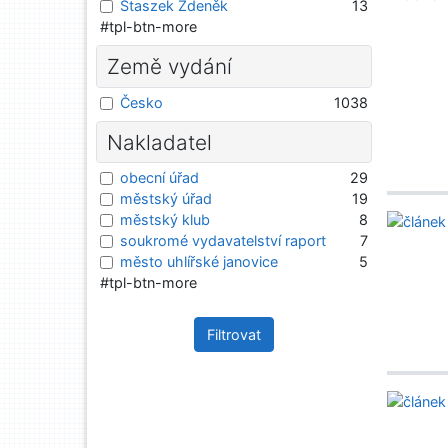
Staszek Zdeněk
13
#tpl-btn-more
Země vydání
Česko
1038
Nakladatel
obecní úřad
29
městský úřad
19
městský klub
8
soukromé vydavatelství raport
7
město uhlířské janovice
5
#tpl-btn-more
Filtrovat