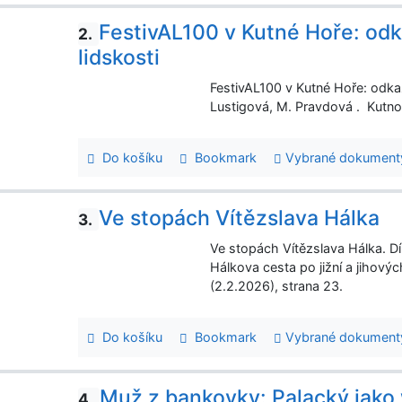
FestivAL100 v Kutné Hoře: odk
2.
lidskosti
FestivAL100 v Kutné Hoře: odkaz
Lustigová, M. Pravdová . Kutnoh
Do košíku
Bookmark
Vybrané dokument
Ve stopách Vítězslava Hálka
3.
Ve stopách Vítězslava Hálka. Dí
Hálkova cesta po jižní a jihový
(2.2.2026), strana 23.
Do košíku
Bookmark
Vybrané dokument
Muž z bankovky: Palacký jako w
4.