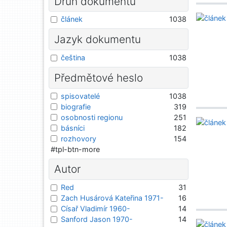
Druh dokumentu
článek
1038
Jazyk dokumentu
čeština
1038
Předmětové heslo
spisovatelé
1038
biografie
319
osobnosti regionu
251
básníci
182
rozhovory
154
#tpl-btn-more
Autor
Red
31
Zach Husárová Kateřina 1971-
16
Císař Vladimír 1960-
14
Sanford Jason 1970-
14