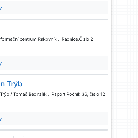
y
nformační centrum Rakovník . Radnice.Číslo 2
y
ín Trýb
Trýb / Tomáš Bednařík . Raport.Ročník 36, číslo 12
y