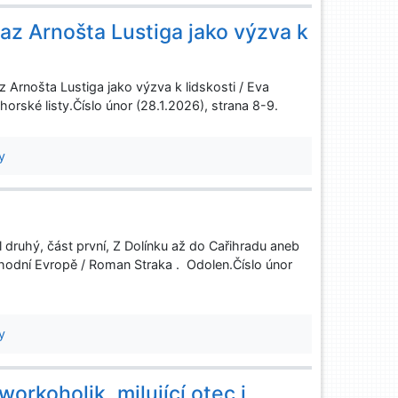
az Arnošta Lustiga jako výzva k
 Arnošta Lustiga jako výzva k lidskosti / Eva
orské listy.Číslo únor (28.1.2026), strana 8-9.
y
l druhý, část první, Z Dolínku až do Cařihradu aneb
chodní Evropě / Roman Straka . Odolen.Číslo únor
y
orkoholik, milující otec i