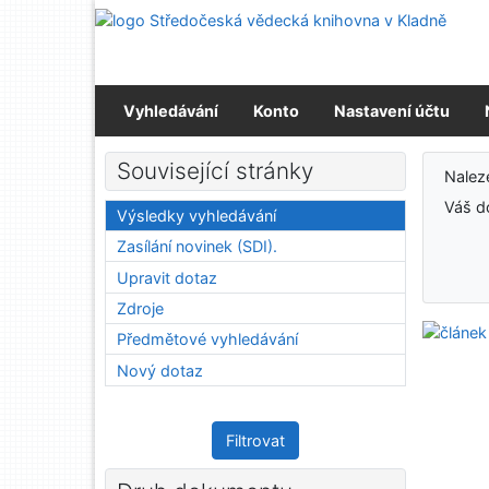
Přejít na obsah
Střed
Přejít na menu
Prohlášení o webové přístupnosti
Vyhledávání
Konto
Nastavení účtu
Výs
Související stránky
Nale
Váš d
Výsledky vyhledávání
Zasílání novinek (SDI).
Upravit dotaz
Zdroje
Předmětové vyhledávání
Nový dotaz
Filtrovat