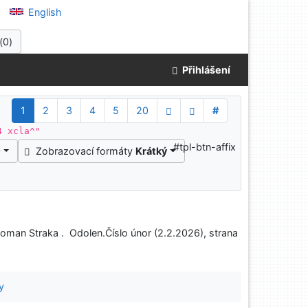
English
(
0
)
Přihlášení
1
2
3
4
5
20
#
4 xcla^"
#tpl-btn-affix
0
Zobrazovací formáty
Krátký
Roman Straka . Odolen.Číslo únor (2.2.2026), strana
y