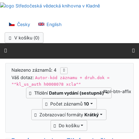
Přejít na obsah
Středočeská vědec
Přejít na menu
Prohlášení o webové přístupnosti
Česky
English
V košíku (
0
)
Výsledky vyhledávání
Nalezeno záznamů: 4
Váš dotaz:
Autor-kód záznamu + druh.dok =
"^kl_us_auth h0008078 xcla^"
#tpl-btn-affix
Třídění
Datum vydání (sestupně)
Počet záznamů
10
Zobrazovací formáty
Krátký
Do košíku