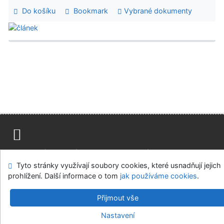
Do košíku
Bookmark
Vybrané dokumenty
Mapa stránek
Přístupnost
Soukromí
Tyto stránky využívají soubory cookies, které usnadňují jejich
Modul OpenSearch
Napište nám
Nastavení cookies
prohlížení. Další informace o tom
jak používáme cookies
.
Středočeská vědecká knihovna v Kladně
Přijmout vše
©1993-2026
IPAC
v.4.8.63a
-
Cosmotron Bohemia, s.r.o.
Nastavení