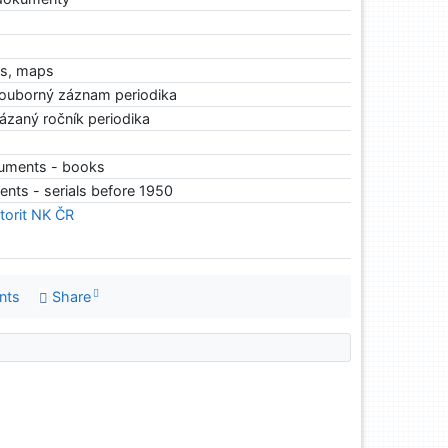
es, maps
Souborný záznam periodika
ázaný ročník periodika
cuments - books
ents - serials before 1950
torit NK ČR
nts
Share