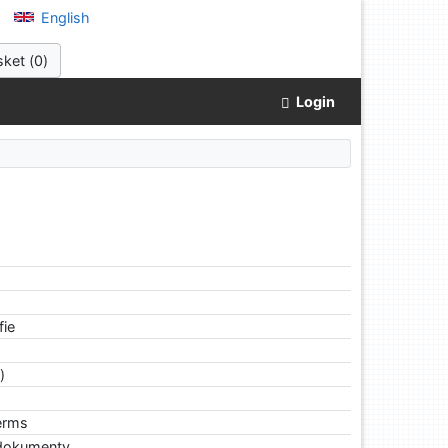
English
sket (
0
)
Login
fie
)
terms
 dokumenty