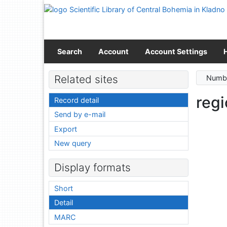
Go to content
Go to menu
Accessibility declaration
Search
Account
Account Settings
Related sites
Numbe
regi
Record detail
Send by e-mail
Export
New query
Display formats
Short
Detail
MARC