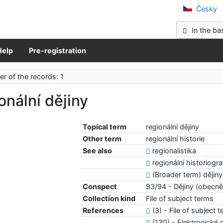
Scientific Library of Central Bohemia in Kladno
Česky
In the ba
Help
Pre-registration
r of the records: 1
onální dějiny
Topical term
regionální dějiny
Other term
regionální historie
See also
regionalistika
regionální historiogra
(Broader term) dějiny
Conspect
93/94 - Dějiny (obecně
Collection kind
File of subject terms
References
(3) - File of subject 
(130) - Elektronické