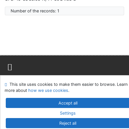
Number of the records: 1
Site map
Accessibility
Privacy
OpenSearch module
This site uses cookies to make them easier to browse. Learn
Feedback form
Cookie settings
more about
how we use cookies
.
Scientific Library of Central Bohemia in Kladno
Accept all
©1993-2026
IPAC
v.4.8.63a
-
Cosmotron Slovakia, s.r.o.
Settings
Reject all