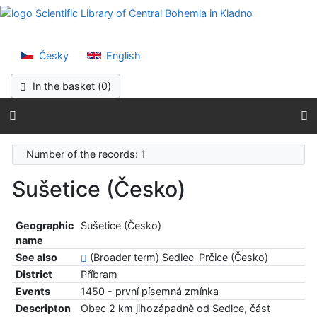
Go to content
Scientific Lib
Go to menu
Accessibility declaration
Česky
English
In the basket (
0
)
Number of the records: 1
Sušetice (Česko)
Geographic
Sušetice (Česko)
name
See also
(Broader term) Sedlec-Prčice (Česko)
District
Příbram
Events
1450 - první písemná zmínka
Descripton
Obec 2 km jihozápadně od Sedlce, část