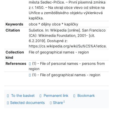
města Sedlec-Prčice. – První písemná zmínka
z r. 1450. – Na okraji obce vlevo od silnice na
Uhřice u zemědělského objektu výklenková
kaplička.
Keywords
obce * dějiny obce * kapličky
Citation
Sušetice. In: Wikipedia [online]. San Francisco
(CA): Wikimedia Foundation, 2001- [cit.
6.2.2019]. Dostupné z:
https://cs.wikipedia.org/wiki/Su%C5%A1etice.
Collection
File of geographical names - region
kind
References
(1) - File of personal names - persons from
region
(1) - File of geographical names - region
To the basket
Permanent link
Bookmark
Selected documents
Share