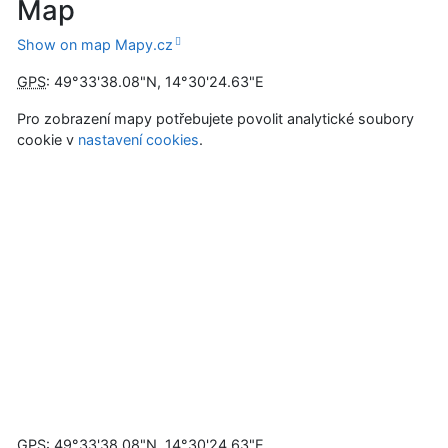
Map
Show on map Mapy.cz
GPS
:
49°33'38.08"N
,
14°30'24.63"E
Pro zobrazení mapy potřebujete povolit analytické soubory
cookie v
nastavení cookies
.
GPS: 49°33'38.08"N, 14°30'24.63"E