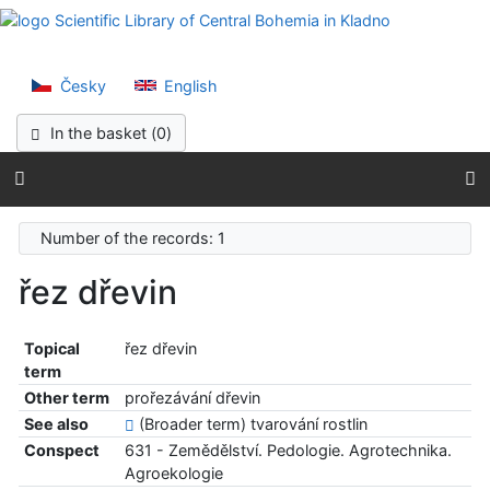
Go to content
Scientific Lib
Go to menu
Accessibility declaration
Česky
English
In the basket (
0
)
Number of the records: 1
řez dřevin
Topical
řez dřevin
term
Other term
prořezávání dřevin
See also
(Broader term) tvarování rostlin
Conspect
631 - Zemědělství. Pedologie. Agrotechnika.
Agroekologie