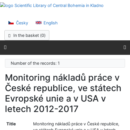
Go to content
Scientific Lib
Go to menu
Accessibility declaration
Česky
English
In the basket (
0
)
Number of the records: 1
Monitoring nákladů práce v
České republice, ve státech
Evropské unie a v USA v
letech 2012-2017
Title
Monitoring nákladů práce v České republice,
ve státech Evropské unie a v USA v letech