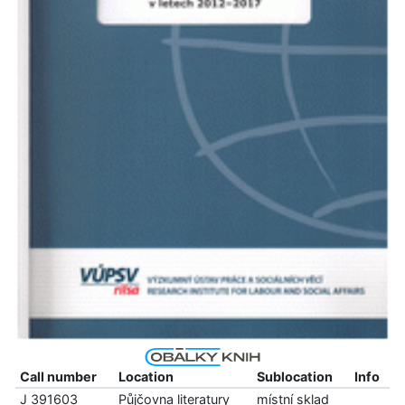
Call number
Location
Sublocation
Info
J 391603
Půjčovna literatury
místní sklad