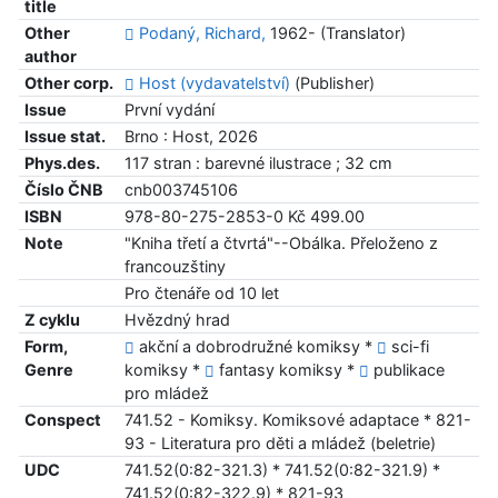
title
Other
Podaný, Richard,
1962- (Translator)
author
Other corp.
Host (vydavatelství)
(Publisher)
Issue
První vydání
Issue stat.
Brno : Host, 2026
Phys.des.
117 stran : barevné ilustrace ; 32 cm
Číslo ČNB
cnb003745106
ISBN
978-80-275-2853-0 Kč 499.00
Note
"Kniha třetí a čtvrtá"--Obálka. Přeloženo z
francouzštiny
Pro čtenáře od 10 let
Z cyklu
Hvězdný hrad
Form,
akční a dobrodružné komiksy *
sci-fi
Genre
komiksy *
fantasy komiksy *
publikace
pro mládež
Conspect
741.52 - Komiksy. Komiksové adaptace * 821-
93 - Literatura pro děti a mládež (beletrie)
UDC
741.52(0:82-321.3) * 741.52(0:82-321.9) *
741.52(0:82-322.9) * 821-93