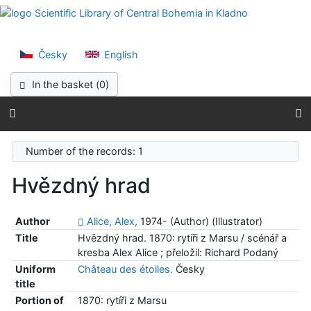
Go to content
Scientific Lib
Go to menu
Accessibility declaration
Česky
English
In the basket (
0
)
Number of the records: 1
Hvězdný hrad
Author
Alice, Alex,
1974- (Author) (Illustrator)
Title
Hvězdný hrad. 1870: rytíři z Marsu / scénář a
kresba Alex Alice ; přeložil: Richard Podaný
Uniform
Château des étoiles.
Česky
title
Portion of
1870: rytíři z Marsu