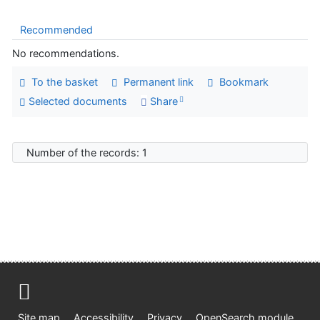
Recommended
No recommendations.
To the basket
Permanent link
Bookmark
Selected documents
Share
Number of the records: 1
Site map
Accessibility
Privacy
OpenSearch module