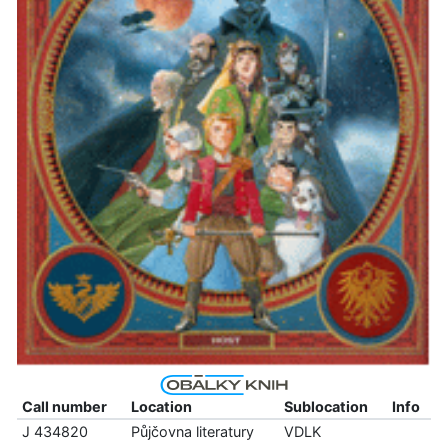
Call number
Location
Sublocation
Info
J 434820
Půjčovna literatury
VDLK