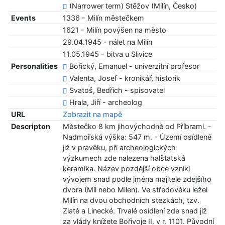
(Narrower term) Stěžov (Milín, Česko)
Events
1336 - Milín městečkem
1621 - Milín povýšen na město
29.04.1945 - nálet na Milín
11.05.1945 - bitva u Slivice
Personalities
Bořický, Emanuel - univerzitní profesor
Valenta, Josef - kronikář, historik
Svatoš, Bedřich - spisovatel
Hrala, Jiří - archeolog
URL
Zobrazit na mapě
Descripton
Městečko 8 km jihovýchodně od Příbrami. -
Nadmořská výška: 547 m. - Území osídlené
již v pravěku, při archeologických
výzkumech zde nalezena halštatská
keramika. Název pozdější obce vznikl
vývojem snad podle jména majitele zdejšího
dvora (Mil nebo Milen). Ve středověku ležel
Milín na dvou obchodních stezkách, tzv.
Zlaté a Linecké. Trvalé osídlení zde snad již
za vlády knížete Bořivoje II. v r. 1101. Původní