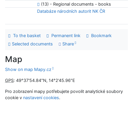
(13) - Regional documents - books
Databáze národních autorit NK ČR
To the basket
Permanent link
Bookmark
Selected documents
Share
Map
Show on map Mapy.cz
GPS
:
49°37'54.84"N
,
14°2'45.96"E
Pro zobrazení mapy potřebujete povolit analytické soubory
cookie v
nastavení cookies
.