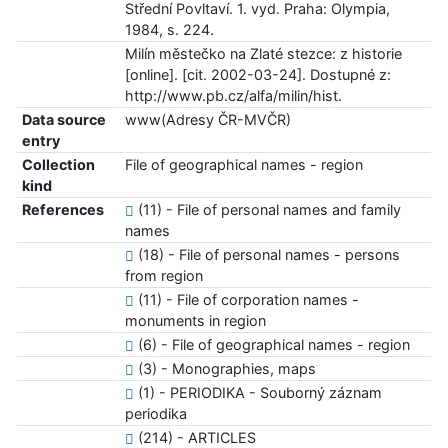
Střední Povltaví. 1. vyd. Praha: Olympia,
1984, s. 224.
Milín městečko na Zlaté stezce: z historie
[online]. [cit. 2002-03-24]. Dostupné z:
http://www.pb.cz/alfa/milin/hist.
Data source
www(Adresy ČR-MVČR)
entry
Collection
File of geographical names - region
kind
References
(11) - File of personal names and family
names
(18) - File of personal names - persons
from region
(11) - File of corporation names -
monuments in region
(6) - File of geographical names - region
(3) - Monographies, maps
(1) - PERIODIKA - Souborný záznam
periodika
(214) - ARTICLES