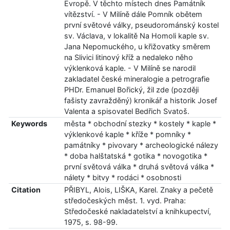
Evropě. V těchto místech dnes Památník
vítězství. - V Milíně dále Pomník obětem
první světové války, pseudorománský kostel
sv. Václava, v lokalitě Na Homoli kaple sv.
Jana Nepomuckého, u křižovatky směrem
na Slivici litinový kříž a nedaleko něho
výklenková kaple. - V Milíně se narodil
zakladatel české mineralogie a petrografie
PHDr. Emanuel Bořický, žil zde (později
fašisty zavražděný) kronikář a historik Josef
Valenta a spisovatel Bedřich Svatoš.
Keywords
města * obchodní stezky * kostely * kaple *
výklenkové kaple * kříže * pomníky *
památníky * pivovary * archeologické nálezy
* doba halštatská * gotika * novogotika *
první světová válka * druhá světová válka *
nálety * bitvy * rodáci * osobnosti
Citation
PŘIBYL, Alois, LIŠKA, Karel. Znaky a pečetě
středočeských měst. 1. vyd. Praha:
Středočeské nakladatelství a knihkupectví,
1975, s. 98-99.