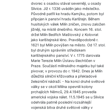
dvorec s osadou stával severněji, u osady
Slivice. Již r. 1336 uváděn jako městečko.
Původně patřil ke hradu Kamýku, potom byl
připojen k panství hradu Karlštejn. Během
husitských válek Milín zničen, znovu založen
jižněji, na místě dnešního. Koncem 16. stol.
držel Milín Bedřich Maštovský z Kolovrat
jako karlštejnské léno. Pravděpodobně r.
1621 byl Milín povýšen na město. Od 17. stol.
byl druhým správním střediskem
karlštejnského panství. V r. 1775 darovala
Marie Terezie Milín Ústavu šlechtičen v
Praze. Součástí milínského majetku byl také
pivovar, v provozu do r. 1942. Dnes je Milín
důležitá silniční křižovatka a překladové
železniční nádraží. - Na konci druhé světové
války se v okolí Milína opevnili kolony
prchajících Němců, 29.4.1945 provedla
americká vojska nálet. 11.5.1945 se u Slivice
odehrála patrně poslední rozsáhlejší
vojenská bitva druhé světové války v