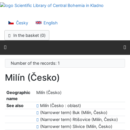
Go to content
Scientific Lib
Go to menu
Accessibility declaration
Česky
English
In the basket (
0
)
Number of the records: 1
Milín (Česko)
Geographic
Milín (Česko)
name
See also
Milín (Česko : oblast)
(Narrower term) Buk (Milín, Česko)
(Narrower term) Rtišovice (Milín, Česko)
(Narrower term) Slivice (Milín, Česko)